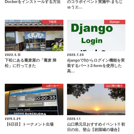
Dockerをインストールする方法
のコラボイベント実施中-まちじ
ゅうエ…
下松市
Django
2022.5.13
2020.7.20
下松にある蕎麦屋の「蕎麦 降
djangoで0からログイン機能を実
松」に行ってきた
装するパート2-formを使用した
高…
♠️ポーカー
山口県の魅力
2019.5.29
2020.1.1
【6日目】トーナメント出場
山口県元旦おすすめイベント!! 初
日の出、登山【岩国城の場合】