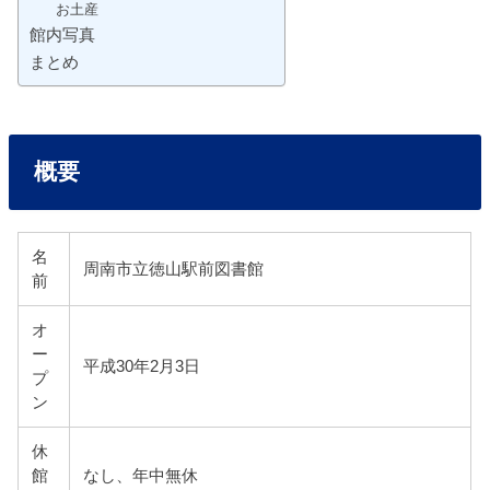
お土産
館内写真
まとめ
概要
名
周南市立徳山駅前図書館
前
オ
ー
平成30年2月3日
プ
ン
休
館
なし、年中無休