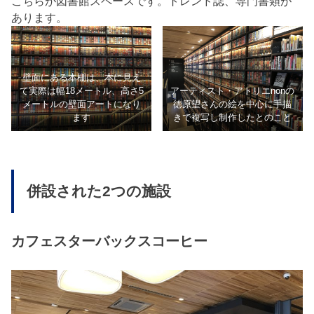
こちらが図書館スペースです。トレンド誌、専門書類が
あります。
壁面にある本棚は、本に見え
て実際は幅18メートル、高さ5
アーティスト・アトリエnonの
メートルの壁面アートになり
徳原望さんの絵を中心に手描
ます
きで複写し制作したとのこと
併設された2つの施設
カフェスターバックスコーヒー