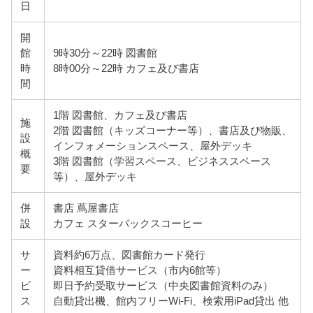
日
開
館
9時30分～22時 図書館
時
8時00分～22時 カフェ及び書店
間
1階 図書館、カフェ及び書店
施
2階 図書館（キッズコーナー等）、書店及び物販、
設
インフォメーションスペース、屋外デッキ
概
3階 図書館（学習スペース、ビジネススペース
要
等）、屋外デッキ
併
書店 蔦屋書店
設
カフェ スターバックスコーヒー
サ
資料約6万点、図書館カード発行
ー
資料相互貸借サービス（市内6館等）
ビ
即日予約受取サービス（中央図書館資料のみ）
ス
自動貸出機、館内フリーWi-Fi、検索用iPad貸出 他