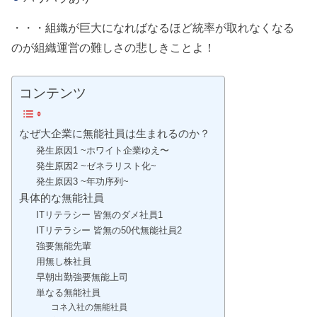
・・・組織が巨大になればなるほど統率が取れなくなる
のが組織運営の難しさの悲しきことよ！
コンテンツ
なぜ大企業に無能社員は生まれるのか？
発生原因1 ~ホワイト企業ゆえ〜
発生原因2 ~ゼネラリスト化~
発生原因3 ~年功序列~
具体的な無能社員
ITリテラシー 皆無のダメ社員1
ITリテラシー 皆無の50代無能社員2
強要無能先輩
用無し株社員
早朝出勤強要無能上司
単なる無能社員
コネ入社の無能社員