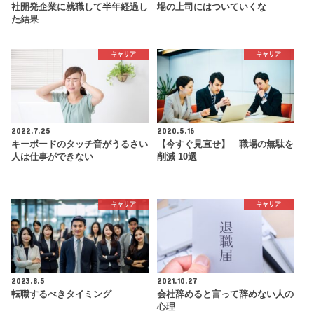
社開発企業に就職して半年経過し
場の上司にはついていくな
た結果
キャリア
キャリア
2022.7.25
2020.5.16
キーボードのタッチ音がうるさい
【今すぐ見直せ】 職場の無駄を
人は仕事ができない
削減 10選
キャリア
キャリア
2023.8.5
2021.10.27
転職するべきタイミング
会社辞めると言って辞めない人の
心理