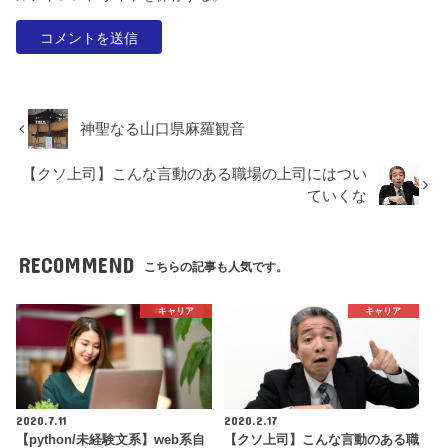
神聖なる山口県麻羅観音
【クソ上司】こんな言動のある職場の上司にはつい
ていくな
RECOMMEND
こちらの記事も人気です。
キャリア
キャリア
2020.7.11
2020.2.17
【python/未経験文系】web系自
【クソ上司】こんな言動のある職