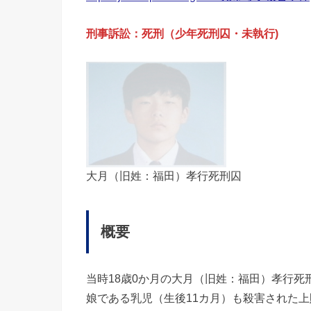
刑事訴訟：死刑（少年死刑囚・未執行)
大月（旧姓：福田）孝行死刑囚
概要
当時18歳0か月の大月（旧姓：福田）孝行死
娘である乳児（生後11カ月）も殺害された