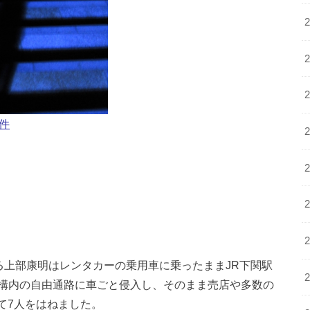
事件
である上部康明はレンタカーの乗用車に乗ったままJR下関駅
構内の自由通路に車ごと侵入し、そのまま売店や多数の
て7人をはねました。