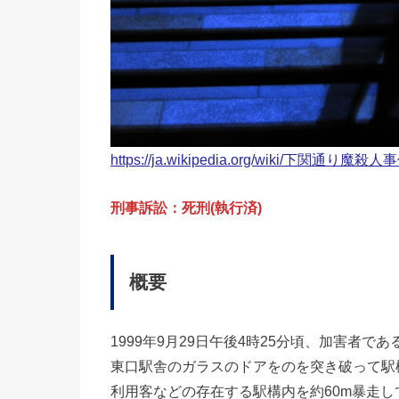
https://ja.wikipedia.org/wiki/下関通り魔殺人
刑事訴訟：死刑(執行済)
概要
1999年9月29日午後4時25分頃、加害者
東口駅舎のガラスのドアをのを突き破って駅
利用客などの存在する駅構内を約60m暴走し