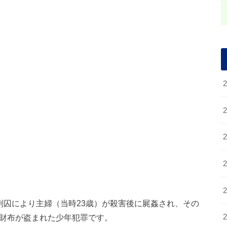
刑囚により主婦（当時23歳）が殺害後に屍姦され、その
上財布が盗まれた少年犯罪です。