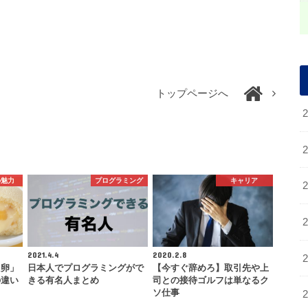
トップページへ
の魅力
プログラミング
キャリア
2021.4.4
2020.2.8
た卵」
日本人でプログラミングがで
【今すぐ辞めろ】取引先や上
の違い
きる有名人まとめ
司との接待ゴルフは単なるク
ソ仕事