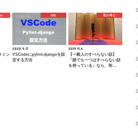
on
IDE
私の考え
2020.9.17
2019.11.6
ラミン
VSCodeにpylint-djangoを設
【一般人のすべらない話】
定する方法
「誰でも一つはすべらない話
を持っている」なら、街…