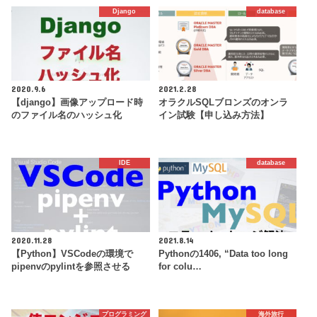
Django
database
2020.9.6
2021.2.28
【django】画像アップロード時
オラクルSQLブロンズのオンラ
のファイル名のハッシュ化
イン試験【申し込み方法】
IDE
database
2020.11.28
2021.8.14
【Python】VSCodeの環境で
Pythonの1406, “Data too long
pipenvのpylintを参照させる
for colu…
プログラミング
海外旅行