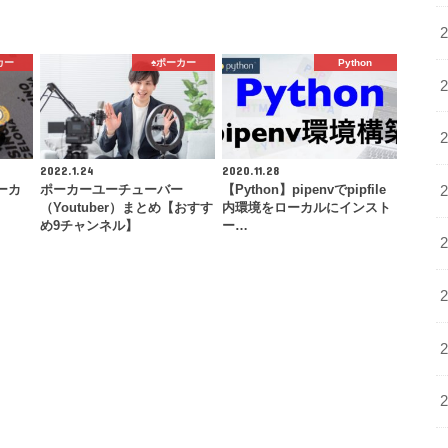
カー
♠️ポーカー
Python
2022.1.24
2020.11.28
ーカ
ポーカーユーチューバー
【Python】pipenvでpipfile
（Youtuber）まとめ【おすす
内環境をローカルにインスト
め9チャンネル】
ー…