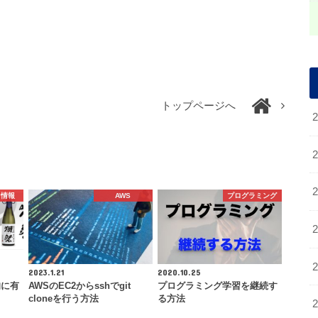
トップページへ
ち情報
AWS
プログラミング
2023.1.21
2020.10.25
的に有
AWSのEC2からsshでgit
プログラミング学習を継続す
cloneを行う方法
る方法