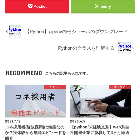
Pocket
feedly
【Python】pipenvのモジュールのダウングレード
Pythonのクラスを理解する
RECOMMEND
こちらの記事も人気です。
キャリア
キャリア
2021.7.12
2020.4.5
コネ採用者(縁故採用)は無能なの
【python/未経験文系】web系自
か？実体験から無能エピソードを
社開発企業に就職して3ヶ月経過
紹介