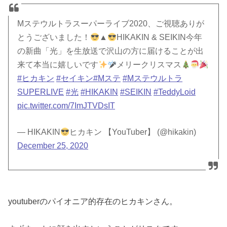
Mステウルトラスーパーライブ2020、ご視聴ありが
とうございました！
▲
HIKAKIN & SEIKIN今年
の新曲「光」を生放送で沢山の方に届けることが出
来て本当に嬉しいです
メリークリスマス
#ヒカキン
#セイキン
#Mステ
#Mステウルトラ
SUPERLIVE
#光
#HIKAKIN
#SEIKIN
#TeddyLoid
pic.twitter.com/7ImJTVDsIT
— HIKAKIN
ヒカキン 【YouTuber】 (@hikakin)
December 25, 2020
youtuberのパイオニア的存在のヒカキンさん。