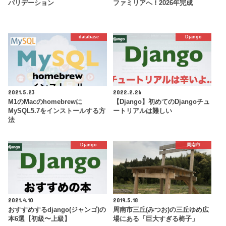
バリデーション
ファミリアへ！2026年完成
database
Django
2021.5.23
2022.2.26
M1のMacのhomebrewに
【Django】初めてのDjangoチュ
MySQL5.7をインストールする方
ートリアルは難しい
法
Django
周南市
2021.4.10
2019.5.18
おすすめするdjango(ジャンゴ)の
周南市三丘(みつお)の三丘ゆめ広
本6選【初級〜上級】
場にある「巨大すぎる椅子」