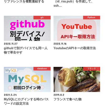
リファレンスを複数連結する
（id_rsa.pub）を作成して、
ssh…
git
Python
2020.11.27
2020.11.16
githubで別デバイスでも同一人
YoutubeのAPIキーの取得方法
物で草生やす
database
フランス
2021.5.24
2019.8.2
MySQLにログインする時のパス
フランスで食べた物
ワードの設定方法