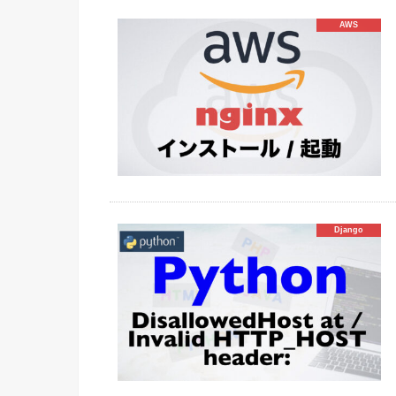
AWS
Django