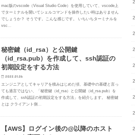
mac版のvscode（Visual Studio Code）を使用していて、vscode上
でターミナルを開いてシェルコマンドを操作したい時はありません
でしょうか？ そうです。こんな感じです。 いちいちターミナルを
vsc…
秘密鍵（id_rsa）と公開鍵
（id_rsa.pub）を作成して、ssh認証の
初期設定をする方法
2022.01.06
エンジニアとしてキャリアを積みはじめた頃、基礎中の基礎と言っ
ても過言ではない、「秘密鍵（id_rsa）と公開鍵（id_rsa.pub）を
作成して、ssh認証の初期設定をする方法」を紹介します。 秘密鍵
とは クライアント側…
【AWS】ログイン後の@以降のホスト