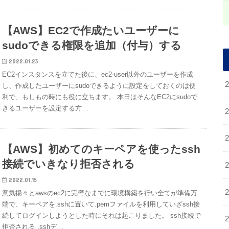
【AWS】EC2で作成たいユーザーに
sudoできる権限を追加（付与）する
2022.01.23
EC2インスタンスを立てた後に、ec2-user以外のユーザーを作成
し、作成したユーザーにsudoできるように設定をしておくのは便
利で、もしもの時にも役に立ちます。 本日はそんなEC2にsudoで
きるユーザーを設定する方…
【AWS】初めてのキーペアを使ったssh
接続でいきなり拒否される
2022.01.15
意気揚々とawsのec2に完璧なまでに環境構築を行い全てが準備万
端で、キーペアを.sshに置いて.pemファイルを利用していざssh接
続してログインしようとした時にそれは起こりました。 ssh接続で
拒否される .sshデ…