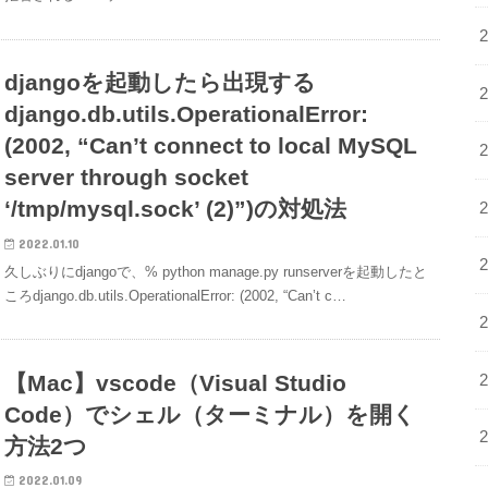
djangoを起動したら出現する
django.db.utils.OperationalError:
(2002, “Can’t connect to local MySQL
server through socket
‘/tmp/mysql.sock’ (2)”)の対処法
2022.01.10
久しぶりにdjangoで、% python manage.py runserverを起動したと
ころdjango.db.utils.OperationalError: (2002, “Can’t c…
【Mac】vscode（Visual Studio
Code）でシェル（ターミナル）を開く
方法2つ
2022.01.09