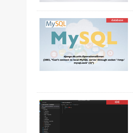
database
IDE