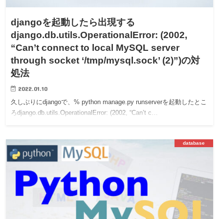
djangoを起動したら出現する
django.db.utils.OperationalError: (2002,
“Can’t connect to local MySQL server
through socket ‘/tmp/mysql.sock’ (2)”)の対
処法
2022.01.10
久しぶりにdjangoで、% python manage.py runserverを起動したとこ
ろdjango.db.utils.OperationalError: (2002, “Can’t c…
database