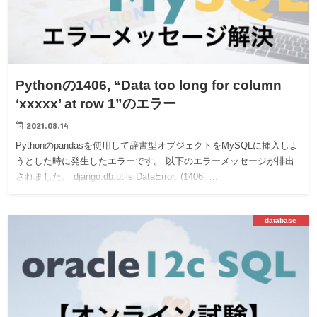
Pythonの1406, “Data too long for column
‘xxxxx’ at row 1”のエラー
2021.08.14
Pythonのpandasを使用して辞書型オブジェクトをMySQLに挿入しよ
うとした時に発生したエラーです。 以下のエラーメッセージが排出
されました。 django.db.utils.DataError: (1406, …
database